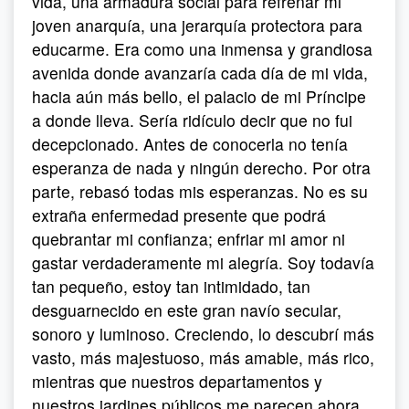
vida, una armadura social para refrenar mi
joven anarquía, una jerarquía protectora para
educarme. Era como una inmensa y grandiosa
avenida donde avanzaría cada día de mi vida,
hacia aún más bello, el palacio de mi Príncipe
a donde lleva. Sería ridículo decir que no fui
decepcionado. Antes de conocerla no tenía
esperanza de nada y ningún derecho. Por otra
parte, rebasó todas mis esperanzas. No es su
extraña enfermedad presente que podrá
quebrantar mi confianza; enfriar mi amor ni
gastar verdaderamente mi alegría. Soy todavía
tan pequeño, estoy tan intimidado, tan
desguarnecido en este gran navío secular,
sonoro y luminoso. Creciendo, lo descubrí más
vasto, más majestuoso, más amable, más rico,
mientras que nuestros departamentos y
nuestros jardines públicos me parecen ahora