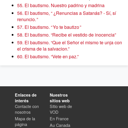
55. El bautismo. Nuestro padrino y madrina
56. El bautismo, “ ¿Renuncias a Satanás? - Sí, sí
renuncio. ”
57. El bautismo. “ Yo te bautizo ”
58. El bautismo. “Recibe el vestido de inocencia”
59. El bautismo. “Que el Señor el mismo te unja con
el crisma de la salvacion.”
60. El bautismo. “Vete en paz.”
Enlaces de
Nuestros
interés
sitios web
Contacte con
Sitio web de
nosotros
VOD
Mapa de la
En France
página
Au Canada