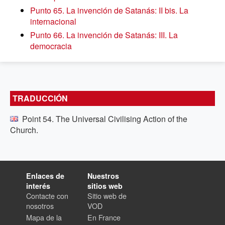
Punto 65. La invención de Satanás: II bis. La
internacional
Punto 66. La invención de Satanás: III. La
democracia
TRADUCCIÓN
Point 54. The Universal Civilising Action of the
Church.
Enlaces de
Nuestros
interés
sitios web
Contacte con
Sitio web de
nosotros
VOD
Mapa de la
En France